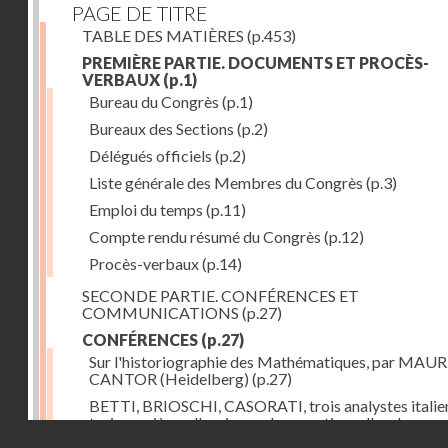
PAGE DE TITRE
TABLE DES MATIÈRES
(p.453)
PREMIÈRE PARTIE. DOCUMENTS ET PROCÈS-
VERBAUX
(p.1)
Bureau du Congrès
(p.1)
Bureaux des Sections
(p.2)
Délégués officiels
(p.2)
Liste générale des Membres du Congrès
(p.3)
Emploi du temps
(p.11)
Compte rendu résumé du Congrès
(p.12)
Procès-verbaux
(p.14)
SECONDE PARTIE. CONFÉRENCES ET
COMMUNICATIONS
(p.27)
CONFÉRENCES
(p.27)
Sur l'historiographie des Mathématiques, par MAU
CANTOR (Heidelberg)
(p.27)
BETTI, BRIOSCHI, CASORATI, trois analystes italie
trois manières d'envisager les questions d'analyse, pa
Droits réservés - CNAM
VITO VOLTERRA (Rome)
(p.43)