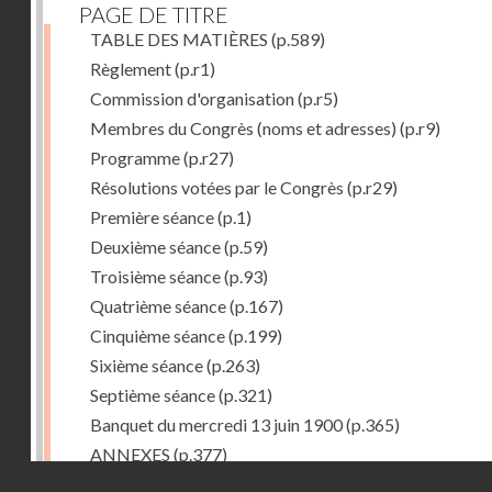
PAGE DE TITRE
TABLE DES MATIÈRES
(p.589)
Règlement
(p.r1)
Commission d'organisation
(p.r5)
Membres du Congrès (noms et adresses)
(p.r9)
Programme
(p.r27)
Résolutions votées par le Congrès
(p.r29)
Première séance
(p.1)
Deuxième séance
(p.59)
Troisième séance
(p.93)
Quatrième séance
(p.167)
Cinquième séance
(p.199)
Sixième séance
(p.263)
Septième séance
(p.321)
Banquet du mercredi 13 juin 1900
(p.365)
ANNEXES
(p.377)
Droits réservés - CNAM
I -- Rapport au Ministre du commerce de France sur le