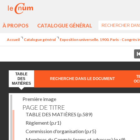
À PROPOS
CATALOGUE GÉNÉRAL
Accueil
Catalogue général
Exposition universelle. 1900. Paris - Congrès i
TABLE
T
DES
RECHERCHE DANS LE DOCUMENT
OC
MATIÈRES
Première image
PAGE DE TITRE
TABLE DES MATIÈRES
(p.589)
Règlement
(p.r1)
Commission d'organisation
(p.r5)
Membres du Congrès (noms et adresses)
(p.r9)