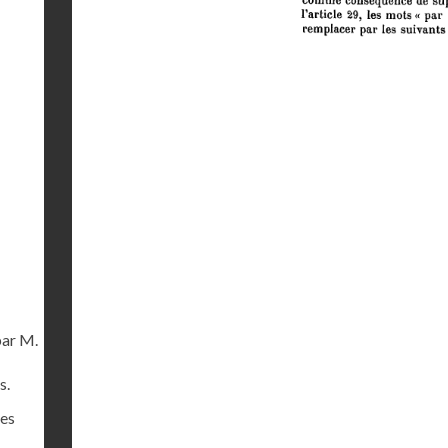
par M.
s.
es