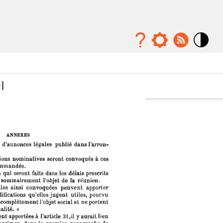
Mode
contraste
élévé