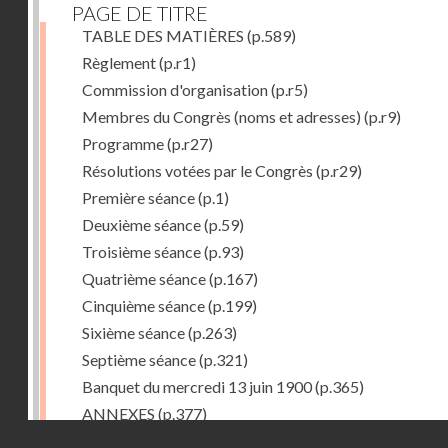
PAGE DE TITRE
TABLE DES MATIÈRES
(p.589)
Règlement
(p.r1)
Commission d'organisation
(p.r5)
Membres du Congrès (noms et adresses)
(p.r9)
Programme
(p.r27)
Résolutions votées par le Congrès
(p.r29)
Première séance
(p.1)
Deuxième séance
(p.59)
Troisième séance
(p.93)
Quatrième séance
(p.167)
Cinquième séance
(p.199)
Sixième séance
(p.263)
Septième séance
(p.321)
Banquet du mercredi 13 juin 1900
(p.365)
ANNEXES
(p.377)
Droits réservés - CNAM
I -- Rapport au Ministre du commerce de France sur le