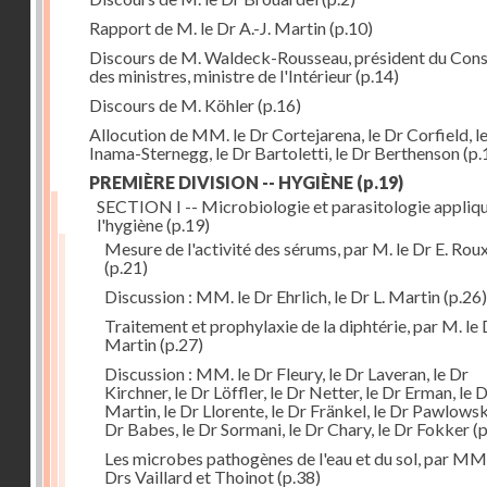
Rapport de M. le Dr A.-J. Martin
(p.10)
Discours de M. Waldeck-Rousseau, président du Cons
des ministres, ministre de l'Intérieur
(p.14)
Discours de M. Köhler
(p.16)
Allocution de MM. le Dr Cortejarena, le Dr Corfield, l
Inama-Sternegg, le Dr Bartoletti, le Dr Berthenson
(p.
PREMIÈRE DIVISION -- HYGIÈNE
(p.19)
SECTION I -- Microbiologie et parasitologie appliq
l'hygiène
(p.19)
Mesure de l'activité des sérums, par M. le Dr E. Rou
(p.21)
Discussion : MM. le Dr Ehrlich, le Dr L. Martin
(p.26)
Traitement et prophylaxie de la diphtérie, par M. le 
Martin
(p.27)
Discussion : MM. le Dr Fleury, le Dr Laveran, le Dr
Kirchner, le Dr Löffler, le Dr Netter, le Dr Erman, le D
Martin, le Dr Llorente, le Dr Fränkel, le Dr Pawlowsk
Dr Babes, le Dr Sormani, le Dr Chary, le Dr Fokker
(p
Les microbes pathogènes de l'eau et du sol, par MM.
Drs Vaillard et Thoinot
(p.38)