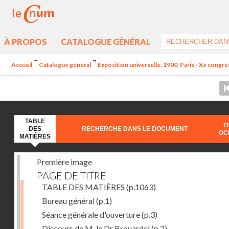
À PROPOS
CATALOGUE GÉNÉRAL
Accueil
Catalogue général
Exposition universelle. 1900. Paris - Xe congrè
TABLE
T
DES
RECHERCHE DANS LE DOCUMENT
OC
MATIÈRES
Première image
PAGE DE TITRE
TABLE DES MATIÈRES
(p.1063)
Bureau général
(p.1)
Séance générale d'ouverture
(p.3)
Discours de M. le Dr Brouardel
(p.2)