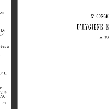
eil
e Dr
17)
uées à
x
Dr L.
r L.
y, le
.30)
 les