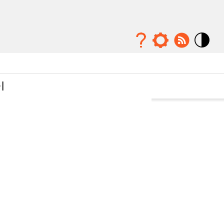
Mode
contraste
élévé