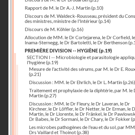
Rapport de M. le Dr A.-J. Martin
(p.10)
Discours de M. Waldeck-Rousseau, président du Cons
des ministres, ministre de l'Intérieur
(p.14)
Discours de M. Köhler
(p.16)
Allocution de MM. le Dr Cortejarena, le Dr Corfield, l
Inama-Sternegg, le Dr Bartoletti, le Dr Berthenson
(p.
PREMIÈRE DIVISION -- HYGIÈNE
(p.19)
SECTION I -- Microbiologie et parasitologie appliq
l'hygiène
(p.19)
Mesure de l'activité des sérums, par M. le Dr E. Rou
(p.21)
Discussion : MM. le Dr Ehrlich, le Dr L. Martin
(p.26)
Traitement et prophylaxie de la diphtérie, par M. le 
Martin
(p.27)
Discussion : MM. le Dr Fleury, le Dr Laveran, le Dr
Kirchner, le Dr Löffler, le Dr Netter, le Dr Erman, le D
Martin, le Dr Llorente, le Dr Fränkel, le Dr Pawlowsk
Dr Babes, le Dr Sormani, le Dr Chary, le Dr Fokker
(p
Les microbes pathogènes de l'eau et du sol, par MM.
Drs Vaillard et Thoinot
(p.38)