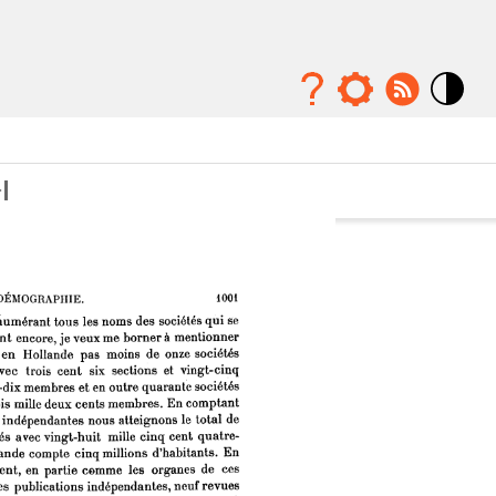
Mode
contraste
élévé