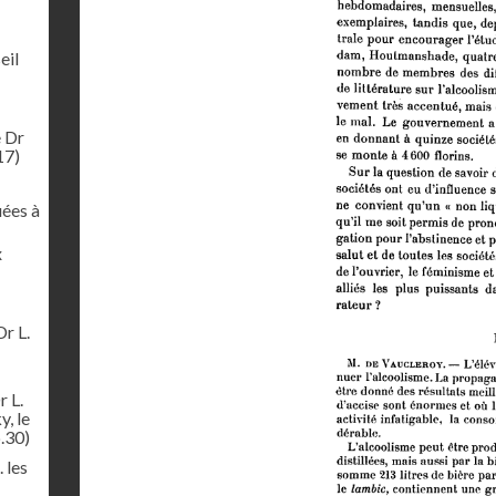
eil
e Dr
17)
uées à
x
Dr L.
r L.
y, le
.30)
 les