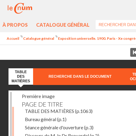
À PROPOS
CATALOGUE GÉNÉRAL
Accueil
Catalogue général
Exposition universelle. 1900. Paris - Xe congrè
TABLE
T
DES
RECHERCHE DANS LE DOCUMENT
OC
MATIÈRES
Première image
PAGE DE TITRE
TABLE DES MATIÈRES
(p.1063)
Bureau général
(p.1)
Séance générale d'ouverture
(p.3)
Discours de M. le Dr Brouardel
(p.2)