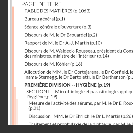
PAGE DE TITRE
TABLE DES MATIÈRES
(p.1063)
Bureau général
(p.1)
Séance générale d'ouverture
(p.3)
Discours de M. le Dr Brouardel
(p.2)
Rapport de M. le Dr A.-J. Martin
(p.10)
Discours de M. Waldeck-Rousseau, président du Cons
des ministres, ministre de l'Intérieur
(p.14)
Discours de M. Köhler
(p.16)
Allocution de MM. le Dr Cortejarena, le Dr Corfield, l
Inama-Sternegg, le Dr Bartoletti, le Dr Berthenson
(p.
PREMIÈRE DIVISION -- HYGIÈNE
(p.19)
SECTION I -- Microbiologie et parasitologie appliq
l'hygiène
(p.19)
Mesure de l'activité des sérums, par M. le Dr E. Rou
(p.21)
Discussion : MM. le Dr Ehrlich, le Dr L. Martin
(p.26)
Traitement et prophylaxie de la diphtérie, par M. le 
Droits réservés - CNAM
Martin
(p.27)