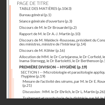
PAGE DE TITRE
TABLE DES MATIÈRES
(p.1063)
Bureau général
(p.1)
Séance générale d'ouverture
(p.3)
Discours de M. le Dr Brouardel
(p.2)
Rapport de M. le Dr A.-J. Martin
(p.10)
Discours de M. Waldeck-Rousseau, président du Cons
des ministres, ministre de l'Intérieur
(p.14)
Discours de M. Köhler
(p.16)
Allocution de MM. le Dr Cortejarena, le Dr Corfield, l
Inama-Sternegg, le Dr Bartoletti, le Dr Berthenson
(p.
PREMIÈRE DIVISION -- HYGIÈNE
(p.19)
SECTION I -- Microbiologie et parasitologie appliq
l'hygiène
(p.19)
Mesure de l'activité des sérums, par M. le Dr E. Rou
(p.21)
Discussion : MM. le Dr Ehrlich, le Dr L. Martin
(p.26)
Traitement et prophylaxie de la diphtérie, par M. le 
Droits réservés - CNAM
Martin
(p.27)