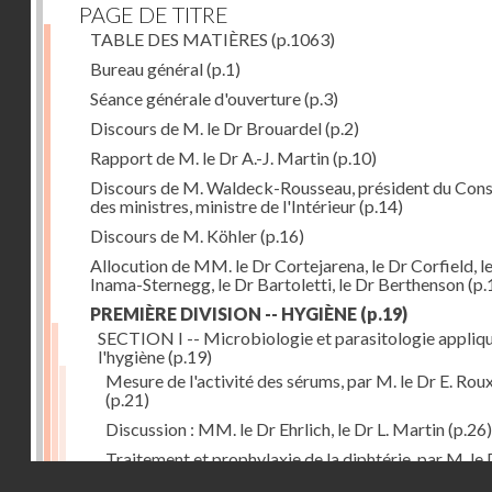
PAGE DE TITRE
TABLE DES MATIÈRES
(p.1063)
Bureau général
(p.1)
Séance générale d'ouverture
(p.3)
Discours de M. le Dr Brouardel
(p.2)
Rapport de M. le Dr A.-J. Martin
(p.10)
Discours de M. Waldeck-Rousseau, président du Cons
des ministres, ministre de l'Intérieur
(p.14)
Discours de M. Köhler
(p.16)
Allocution de MM. le Dr Cortejarena, le Dr Corfield, l
Inama-Sternegg, le Dr Bartoletti, le Dr Berthenson
(p.
PREMIÈRE DIVISION -- HYGIÈNE
(p.19)
SECTION I -- Microbiologie et parasitologie appliq
l'hygiène
(p.19)
Mesure de l'activité des sérums, par M. le Dr E. Rou
(p.21)
Discussion : MM. le Dr Ehrlich, le Dr L. Martin
(p.26)
Traitement et prophylaxie de la diphtérie, par M. le 
Droits réservés - CNAM
Martin
(p.27)