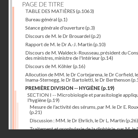
PAGE DE TITRE
TABLE DES MATIÈRES
(p.1063)
Bureau général
(p.1)
Séance générale d'ouverture
(p.3)
Discours de M. le Dr Brouardel
(p.2)
Rapport de M. le Dr A.-J. Martin
(p.10)
Discours de M. Waldeck-Rousseau, président du Cons
des ministres, ministre de l'Intérieur
(p.14)
Discours de M. Köhler
(p.16)
Allocution de MM. le Dr Cortejarena, le Dr Corfield, l
Inama-Sternegg, le Dr Bartoletti, le Dr Berthenson
(p.
PREMIÈRE DIVISION -- HYGIÈNE
(p.19)
SECTION I -- Microbiologie et parasitologie appliq
l'hygiène
(p.19)
Mesure de l'activité des sérums, par M. le Dr E. Rou
(p.21)
Discussion : MM. le Dr Ehrlich, le Dr L. Martin
(p.26)
Traitement et prophylaxie de la diphtérie, par M. le 
Droits réservés - CNAM
Martin
(p.27)