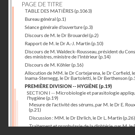
PAGE DE TITRE
TABLE DES MATIÈRES
(p.1063)
Bureau général
(p.1)
Séance générale d'ouverture
(p.3)
Discours de M. le Dr Brouardel
(p.2)
Rapport de M. le Dr A.-J. Martin
(p.10)
Discours de M. Waldeck-Rousseau, président du Cons
des ministres, ministre de l'Intérieur
(p.14)
Discours de M. Köhler
(p.16)
Allocution de MM. le Dr Cortejarena, le Dr Corfield, l
Inama-Sternegg, le Dr Bartoletti, le Dr Berthenson
(p.
PREMIÈRE DIVISION -- HYGIÈNE
(p.19)
SECTION I -- Microbiologie et parasitologie appliq
l'hygiène
(p.19)
Mesure de l'activité des sérums, par M. le Dr E. Rou
(p.21)
Discussion : MM. le Dr Ehrlich, le Dr L. Martin
(p.26)
Traitement et prophylaxie de la diphtérie, par M. le 
Droits réservés - CNAM
Martin
(p.27)