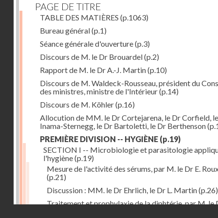
PAGE DE TITRE
TABLE DES MATIÈRES
(p.1063)
Bureau général
(p.1)
Séance générale d'ouverture
(p.3)
Discours de M. le Dr Brouardel
(p.2)
Rapport de M. le Dr A.-J. Martin
(p.10)
Discours de M. Waldeck-Rousseau, président du Cons
des ministres, ministre de l'Intérieur
(p.14)
Discours de M. Köhler
(p.16)
Allocution de MM. le Dr Cortejarena, le Dr Corfield, l
Inama-Sternegg, le Dr Bartoletti, le Dr Berthenson
(p.
PREMIÈRE DIVISION -- HYGIÈNE
(p.19)
SECTION I -- Microbiologie et parasitologie appliq
l'hygiène
(p.19)
Mesure de l'activité des sérums, par M. le Dr E. Rou
(p.21)
Discussion : MM. le Dr Ehrlich, le Dr L. Martin
(p.26)
Traitement et prophylaxie de la diphtérie, par M. le 
Droits réservés - CNAM
Martin
(p.27)