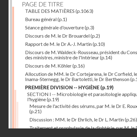
PAGE DE TITRE
TABLE DES MATIÈRES
(p.1063)
Bureau général
(p.1)
Séance générale d'ouverture
(p.3)
Discours de M. le Dr Brouardel
(p.2)
Rapport de M. le Dr A.-J. Martin
(p.10)
Discours de M. Waldeck-Rousseau, président du Cons
des ministres, ministre de l'Intérieur
(p.14)
Discours de M. Köhler
(p.16)
Allocution de MM. le Dr Cortejarena, le Dr Corfield, l
Inama-Sternegg, le Dr Bartoletti, le Dr Berthenson
(p.
PREMIÈRE DIVISION -- HYGIÈNE
(p.19)
SECTION I -- Microbiologie et parasitologie appliq
l'hygiène
(p.19)
Mesure de l'activité des sérums, par M. le Dr E. Rou
(p.21)
Discussion : MM. le Dr Ehrlich, le Dr L. Martin
(p.26)
Traitement et prophylaxie de la diphtérie, par M. le 
Droits réservés - CNAM
Martin
(p.27)