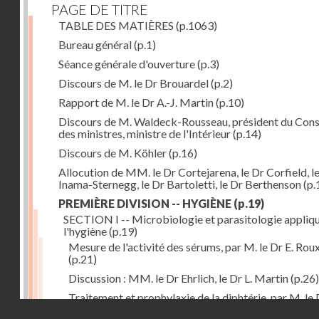
PAGE DE TITRE
TABLE DES MATIÈRES
(p.1063)
Bureau général
(p.1)
Séance générale d'ouverture
(p.3)
Discours de M. le Dr Brouardel
(p.2)
Rapport de M. le Dr A.-J. Martin
(p.10)
Discours de M. Waldeck-Rousseau, président du Cons
des ministres, ministre de l'Intérieur
(p.14)
Discours de M. Köhler
(p.16)
Allocution de MM. le Dr Cortejarena, le Dr Corfield, l
Inama-Sternegg, le Dr Bartoletti, le Dr Berthenson
(p.
PREMIÈRE DIVISION -- HYGIÈNE
(p.19)
SECTION I -- Microbiologie et parasitologie appliq
l'hygiène
(p.19)
Mesure de l'activité des sérums, par M. le Dr E. Rou
(p.21)
Discussion : MM. le Dr Ehrlich, le Dr L. Martin
(p.26)
Traitement et prophylaxie de la diphtérie, par M. le 
Droits réservés - CNAM
Martin
(p.27)