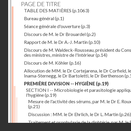
PAGE DE TITRE
TABLE DES MATIÈRES
(p.1063)
Bureau général
(p.1)
Séance générale d'ouverture
(p.3)
Discours de M. le Dr Brouardel
(p.2)
Rapport de M. le Dr A.-J. Martin
(p.10)
Discours de M. Waldeck-Rousseau, président du Cons
des ministres, ministre de l'Intérieur
(p.14)
Discours de M. Köhler
(p.16)
Allocution de MM. le Dr Cortejarena, le Dr Corfield, l
Inama-Sternegg, le Dr Bartoletti, le Dr Berthenson
(p.
PREMIÈRE DIVISION -- HYGIÈNE
(p.19)
SECTION I -- Microbiologie et parasitologie appliq
l'hygiène
(p.19)
Mesure de l'activité des sérums, par M. le Dr E. Rou
(p.21)
Discussion : MM. le Dr Ehrlich, le Dr L. Martin
(p.26)
Traitement et prophylaxie de la diphtérie, par M. le 
Droits réservés - CNAM
Martin
(p.27)