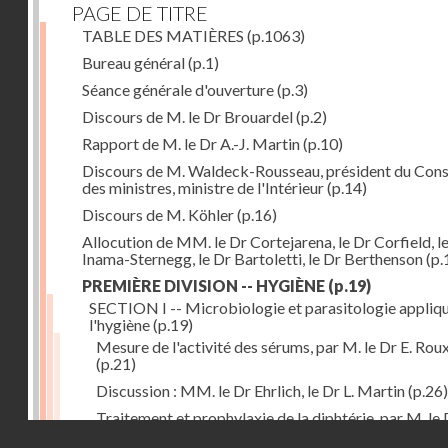
PAGE DE TITRE
TABLE DES MATIÈRES
(p.1063)
Bureau général
(p.1)
Séance générale d'ouverture
(p.3)
Discours de M. le Dr Brouardel
(p.2)
Rapport de M. le Dr A.-J. Martin
(p.10)
Discours de M. Waldeck-Rousseau, président du Cons
des ministres, ministre de l'Intérieur
(p.14)
Discours de M. Köhler
(p.16)
Allocution de MM. le Dr Cortejarena, le Dr Corfield, l
Inama-Sternegg, le Dr Bartoletti, le Dr Berthenson
(p.
PREMIÈRE DIVISION -- HYGIÈNE
(p.19)
SECTION I -- Microbiologie et parasitologie appliq
l'hygiène
(p.19)
Mesure de l'activité des sérums, par M. le Dr E. Rou
(p.21)
Discussion : MM. le Dr Ehrlich, le Dr L. Martin
(p.26)
Traitement et prophylaxie de la diphtérie, par M. le 
Droits réservés - CNAM
Martin
(p.27)