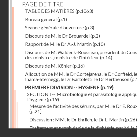
PAGE DE TITRE
TABLE DES MATIÈRES
(p.1063)
Bureau général
(p.1)
Séance générale d'ouverture
(p.3)
Discours de M. le Dr Brouardel
(p.2)
Rapport de M. le Dr A.-J. Martin
(p.10)
Discours de M. Waldeck-Rousseau, président du Cons
des ministres, ministre de l'Intérieur
(p.14)
Discours de M. Köhler
(p.16)
Allocution de MM. le Dr Cortejarena, le Dr Corfield, l
Inama-Sternegg, le Dr Bartoletti, le Dr Berthenson
(p.
PREMIÈRE DIVISION -- HYGIÈNE
(p.19)
SECTION I -- Microbiologie et parasitologie appliq
l'hygiène
(p.19)
Mesure de l'activité des sérums, par M. le Dr E. Rou
(p.21)
Discussion : MM. le Dr Ehrlich, le Dr L. Martin
(p.26)
Traitement et prophylaxie de la diphtérie, par M. le 
Droits réservés - CNAM
Martin
(p.27)