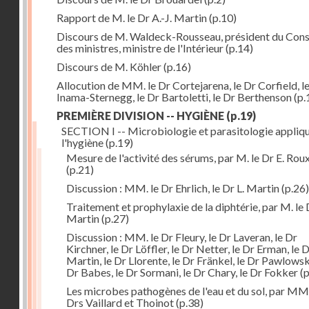
Rapport de M. le Dr A.-J. Martin
(p.10)
Discours de M. Waldeck-Rousseau, président du Cons
des ministres, ministre de l'Intérieur
(p.14)
Discours de M. Köhler
(p.16)
Allocution de MM. le Dr Cortejarena, le Dr Corfield, l
Inama-Sternegg, le Dr Bartoletti, le Dr Berthenson
(p.
PREMIÈRE DIVISION -- HYGIÈNE
(p.19)
SECTION I -- Microbiologie et parasitologie appliq
l'hygiène
(p.19)
Mesure de l'activité des sérums, par M. le Dr E. Rou
(p.21)
Discussion : MM. le Dr Ehrlich, le Dr L. Martin
(p.26)
Traitement et prophylaxie de la diphtérie, par M. le 
Martin
(p.27)
Discussion : MM. le Dr Fleury, le Dr Laveran, le Dr
Kirchner, le Dr Löffler, le Dr Netter, le Dr Erman, le D
Martin, le Dr Llorente, le Dr Fränkel, le Dr Pawlowsk
Dr Babes, le Dr Sormani, le Dr Chary, le Dr Fokker
(p
Les microbes pathogènes de l'eau et du sol, par MM.
Drs Vaillard et Thoinot
(p.38)