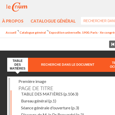
À PROPOS
CATALOGUE GÉNÉRAL
Accueil
Catalogue général
Exposition universelle. 1900. Paris - Xe congrè
TABLE
T
DES
RECHERCHE DANS LE DOCUMENT
OC
MATIÈRES
Première image
PAGE DE TITRE
TABLE DES MATIÈRES
(p.1063)
Bureau général
(p.1)
Séance générale d'ouverture
(p.3)
Discours de M. le Dr Brouardel
(p.2)