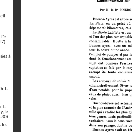
eil
e Dr
17)
uées à
x
Dr L.
r L.
y, le
.30)
 les