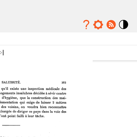
Mode
contraste
élévé