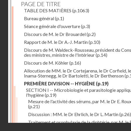
PAGE DE TITRE
TABLE DES MATIÈRES
(p.1063)
Bureau général
(p.1)
Séance générale d'ouverture
(p.3)
Discours de M. le Dr Brouardel
(p.2)
Rapport de M. le Dr A.-J. Martin
(p.10)
Discours de M. Waldeck-Rousseau, président du Cons
des ministres, ministre de l'Intérieur
(p.14)
Discours de M. Köhler
(p.16)
Allocution de MM. le Dr Cortejarena, le Dr Corfield, l
Inama-Sternegg, le Dr Bartoletti, le Dr Berthenson
(p.
PREMIÈRE DIVISION -- HYGIÈNE
(p.19)
SECTION I -- Microbiologie et parasitologie appliq
l'hygiène
(p.19)
Mesure de l'activité des sérums, par M. le Dr E. Rou
(p.21)
Discussion : MM. le Dr Ehrlich, le Dr L. Martin
(p.26)
Traitement et prophylaxie de la diphtérie, par M. le 
Droits réservés - CNAM
Martin
(p.27)