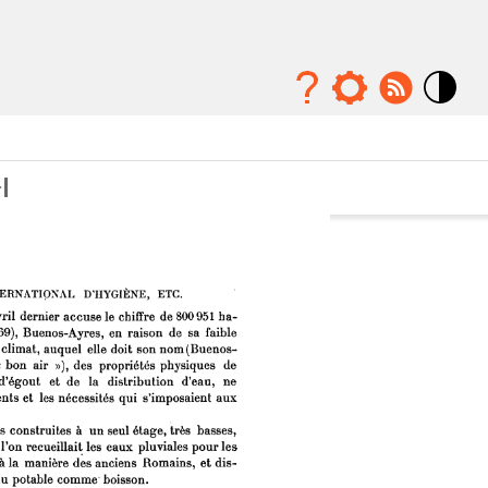
Mode
contraste
élévé