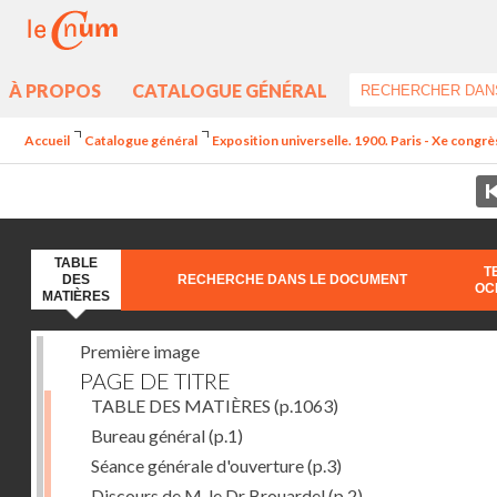
À PROPOS
CATALOGUE GÉNÉRAL
Accueil
Catalogue général
Exposition universelle. 1900. Paris - Xe congrè
TABLE
T
DES
RECHERCHE DANS LE DOCUMENT
OC
MATIÈRES
Première image
PAGE DE TITRE
TABLE DES MATIÈRES
(p.1063)
Bureau général
(p.1)
Séance générale d'ouverture
(p.3)
Discours de M. le Dr Brouardel
(p.2)