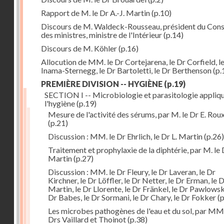
Rapport de M. le Dr A.-J. Martin
(p.10)
Discours de M. Waldeck-Rousseau, président du Cons
des ministres, ministre de l'Intérieur
(p.14)
Discours de M. Köhler
(p.16)
Allocution de MM. le Dr Cortejarena, le Dr Corfield, l
Inama-Sternegg, le Dr Bartoletti, le Dr Berthenson
(p.
PREMIÈRE DIVISION -- HYGIÈNE
(p.19)
SECTION I -- Microbiologie et parasitologie appliq
l'hygiène
(p.19)
Mesure de l'activité des sérums, par M. le Dr E. Rou
(p.21)
Discussion : MM. le Dr Ehrlich, le Dr L. Martin
(p.26)
Traitement et prophylaxie de la diphtérie, par M. le 
Martin
(p.27)
Discussion : MM. le Dr Fleury, le Dr Laveran, le Dr
Kirchner, le Dr Löffler, le Dr Netter, le Dr Erman, le D
Martin, le Dr Llorente, le Dr Fränkel, le Dr Pawlowsk
Dr Babes, le Dr Sormani, le Dr Chary, le Dr Fokker
(p
Les microbes pathogènes de l'eau et du sol, par MM.
Drs Vaillard et Thoinot
(p.38)