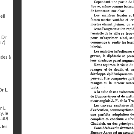
eil
e Dr
17)
uées à
x
Dr L.
r L.
y, le
.30)
 les