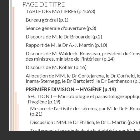
PAGE DE TITRE
TABLE DES MATIÈRES
(p.1063)
Bureau général
(p.1)
Séance générale d'ouverture
(p.3)
Discours de M. le Dr Brouardel
(p.2)
Rapport de M. le Dr A.-J. Martin
(p.10)
Discours de M. Waldeck-Rousseau, président du Cons
des ministres, ministre de l'Intérieur
(p.14)
Discours de M. Köhler
(p.16)
Allocution de MM. le Dr Cortejarena, le Dr Corfield, l
Inama-Sternegg, le Dr Bartoletti, le Dr Berthenson
(p.
PREMIÈRE DIVISION -- HYGIÈNE
(p.19)
SECTION I -- Microbiologie et parasitologie appliq
l'hygiène
(p.19)
Mesure de l'activité des sérums, par M. le Dr E. Rou
(p.21)
Discussion : MM. le Dr Ehrlich, le Dr L. Martin
(p.26)
Traitement et prophylaxie de la diphtérie, par M. le 
Droits réservés - CNAM
Martin
(p.27)