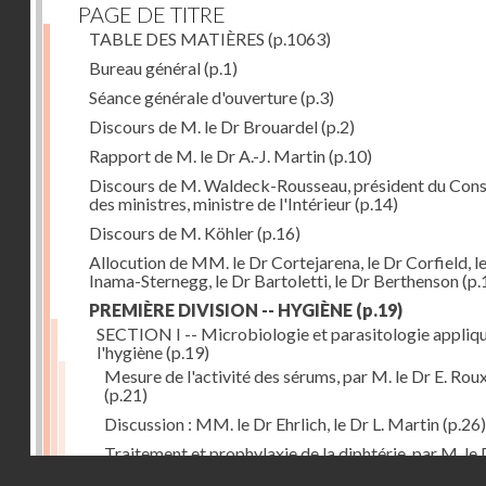
PAGE DE TITRE
TABLE DES MATIÈRES
(p.1063)
Bureau général
(p.1)
Séance générale d'ouverture
(p.3)
Discours de M. le Dr Brouardel
(p.2)
Rapport de M. le Dr A.-J. Martin
(p.10)
Discours de M. Waldeck-Rousseau, président du Cons
des ministres, ministre de l'Intérieur
(p.14)
Discours de M. Köhler
(p.16)
Allocution de MM. le Dr Cortejarena, le Dr Corfield, l
Inama-Sternegg, le Dr Bartoletti, le Dr Berthenson
(p.
PREMIÈRE DIVISION -- HYGIÈNE
(p.19)
SECTION I -- Microbiologie et parasitologie appliq
l'hygiène
(p.19)
Mesure de l'activité des sérums, par M. le Dr E. Rou
(p.21)
Discussion : MM. le Dr Ehrlich, le Dr L. Martin
(p.26)
Traitement et prophylaxie de la diphtérie, par M. le 
Droits réservés - CNAM
Martin
(p.27)