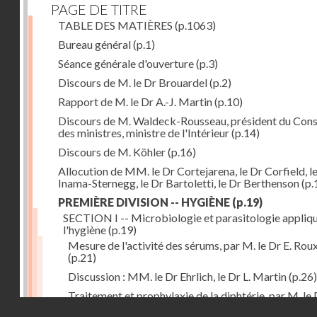
PAGE DE TITRE
TABLE DES MATIÈRES
(p.1063)
Bureau général
(p.1)
Séance générale d'ouverture
(p.3)
Discours de M. le Dr Brouardel
(p.2)
Rapport de M. le Dr A.-J. Martin
(p.10)
Discours de M. Waldeck-Rousseau, président du Cons
des ministres, ministre de l'Intérieur
(p.14)
Discours de M. Köhler
(p.16)
Allocution de MM. le Dr Cortejarena, le Dr Corfield, l
Inama-Sternegg, le Dr Bartoletti, le Dr Berthenson
(p.
PREMIÈRE DIVISION -- HYGIÈNE
(p.19)
SECTION I -- Microbiologie et parasitologie appliq
l'hygiène
(p.19)
Mesure de l'activité des sérums, par M. le Dr E. Rou
(p.21)
Discussion : MM. le Dr Ehrlich, le Dr L. Martin
(p.26)
Traitement et prophylaxie de la diphtérie, par M. le 
Droits réservés - CNAM
Martin
(p.27)