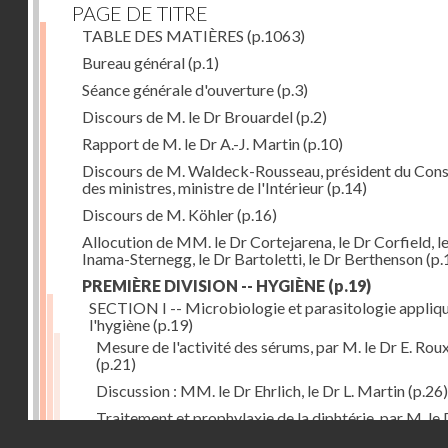
PAGE DE TITRE
TABLE DES MATIÈRES
(p.1063)
Bureau général
(p.1)
Séance générale d'ouverture
(p.3)
Discours de M. le Dr Brouardel
(p.2)
Rapport de M. le Dr A.-J. Martin
(p.10)
Discours de M. Waldeck-Rousseau, président du Cons
des ministres, ministre de l'Intérieur
(p.14)
Discours de M. Köhler
(p.16)
Allocution de MM. le Dr Cortejarena, le Dr Corfield, l
Inama-Sternegg, le Dr Bartoletti, le Dr Berthenson
(p.
PREMIÈRE DIVISION -- HYGIÈNE
(p.19)
SECTION I -- Microbiologie et parasitologie appliq
l'hygiène
(p.19)
Mesure de l'activité des sérums, par M. le Dr E. Rou
(p.21)
Discussion : MM. le Dr Ehrlich, le Dr L. Martin
(p.26)
Traitement et prophylaxie de la diphtérie, par M. le 
Droits réservés - CNAM
Martin
(p.27)