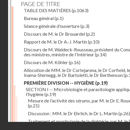
PAGE DE TITRE
TABLE DES MATIÈRES
(p.1063)
Bureau général
(p.1)
Séance générale d'ouverture
(p.3)
Discours de M. le Dr Brouardel
(p.2)
Rapport de M. le Dr A.-J. Martin
(p.10)
Discours de M. Waldeck-Rousseau, président du Cons
des ministres, ministre de l'Intérieur
(p.14)
Discours de M. Köhler
(p.16)
Allocution de MM. le Dr Cortejarena, le Dr Corfield, l
Inama-Sternegg, le Dr Bartoletti, le Dr Berthenson
(p.
PREMIÈRE DIVISION -- HYGIÈNE
(p.19)
SECTION I -- Microbiologie et parasitologie appliq
l'hygiène
(p.19)
Mesure de l'activité des sérums, par M. le Dr E. Rou
(p.21)
Discussion : MM. le Dr Ehrlich, le Dr L. Martin
(p.26)
Traitement et prophylaxie de la diphtérie, par M. le 
Droits réservés - CNAM
Martin
(p.27)