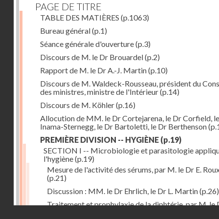
PAGE DE TITRE
TABLE DES MATIÈRES
(p.1063)
Bureau général
(p.1)
Séance générale d'ouverture
(p.3)
Discours de M. le Dr Brouardel
(p.2)
Rapport de M. le Dr A.-J. Martin
(p.10)
Discours de M. Waldeck-Rousseau, président du Cons
des ministres, ministre de l'Intérieur
(p.14)
Discours de M. Köhler
(p.16)
Allocution de MM. le Dr Cortejarena, le Dr Corfield, l
Inama-Sternegg, le Dr Bartoletti, le Dr Berthenson
(p.
PREMIÈRE DIVISION -- HYGIÈNE
(p.19)
SECTION I -- Microbiologie et parasitologie appliq
l'hygiène
(p.19)
Mesure de l'activité des sérums, par M. le Dr E. Rou
(p.21)
Discussion : MM. le Dr Ehrlich, le Dr L. Martin
(p.26)
Traitement et prophylaxie de la diphtérie, par M. le 
Droits réservés - CNAM
Martin
(p.27)