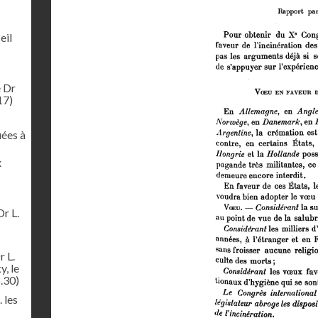
eil
e Dr
17)
uées à
x
Dr L.
r L.
y, le
.30)
 les