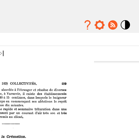
Mode
contraste
élévé