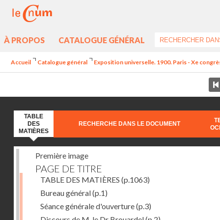
À PROPOS
CATALOGUE GÉNÉRAL
Accueil
Catalogue général
Exposition universelle. 1900. Paris - Xe congrè
TABLE
T
DES
RECHERCHE DANS LE DOCUMENT
OC
MATIÈRES
Première image
PAGE DE TITRE
TABLE DES MATIÈRES
(p.1063)
Bureau général
(p.1)
Séance générale d'ouverture
(p.3)
Discours de M. le Dr Brouardel
(p.2)