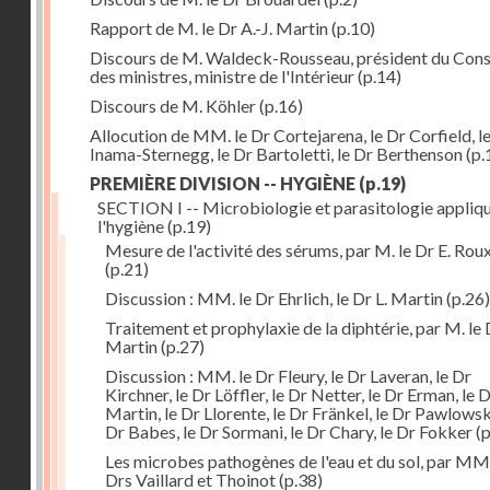
Rapport de M. le Dr A.-J. Martin
(p.10)
Discours de M. Waldeck-Rousseau, président du Cons
des ministres, ministre de l'Intérieur
(p.14)
Discours de M. Köhler
(p.16)
Allocution de MM. le Dr Cortejarena, le Dr Corfield, l
Inama-Sternegg, le Dr Bartoletti, le Dr Berthenson
(p.
PREMIÈRE DIVISION -- HYGIÈNE
(p.19)
SECTION I -- Microbiologie et parasitologie appliq
l'hygiène
(p.19)
Mesure de l'activité des sérums, par M. le Dr E. Rou
(p.21)
Discussion : MM. le Dr Ehrlich, le Dr L. Martin
(p.26)
Traitement et prophylaxie de la diphtérie, par M. le 
Martin
(p.27)
Discussion : MM. le Dr Fleury, le Dr Laveran, le Dr
Kirchner, le Dr Löffler, le Dr Netter, le Dr Erman, le D
Martin, le Dr Llorente, le Dr Fränkel, le Dr Pawlowsk
Dr Babes, le Dr Sormani, le Dr Chary, le Dr Fokker
(p
Les microbes pathogènes de l'eau et du sol, par MM.
Drs Vaillard et Thoinot
(p.38)