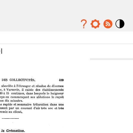
Mode
contraste
élévé