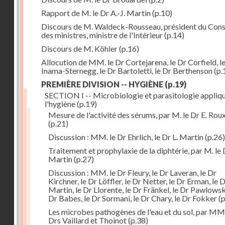
Rapport de M. le Dr A.-J. Martin
(p.10)
Discours de M. Waldeck-Rousseau, président du Cons
des ministres, ministre de l'Intérieur
(p.14)
Discours de M. Köhler
(p.16)
Allocution de MM. le Dr Cortejarena, le Dr Corfield, l
Inama-Sternegg, le Dr Bartoletti, le Dr Berthenson
(p.
PREMIÈRE DIVISION -- HYGIÈNE
(p.19)
SECTION I -- Microbiologie et parasitologie appliq
l'hygiène
(p.19)
Mesure de l'activité des sérums, par M. le Dr E. Rou
(p.21)
Discussion : MM. le Dr Ehrlich, le Dr L. Martin
(p.26)
Traitement et prophylaxie de la diphtérie, par M. le 
Martin
(p.27)
Discussion : MM. le Dr Fleury, le Dr Laveran, le Dr
Kirchner, le Dr Löffler, le Dr Netter, le Dr Erman, le D
Martin, le Dr Llorente, le Dr Fränkel, le Dr Pawlowsk
Dr Babes, le Dr Sormani, le Dr Chary, le Dr Fokker
(p
Les microbes pathogènes de l'eau et du sol, par MM.
Drs Vaillard et Thoinot
(p.38)