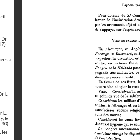
eil
e Dr
17)
uées à
x
Dr L.
r L.
y, le
.30)
 les