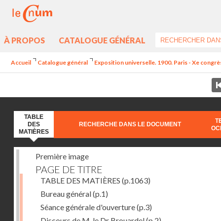
À PROPOS
CATALOGUE GÉNÉRAL
Accueil
Catalogue général
Exposition universelle. 1900. Paris - Xe congrè
TABLE
T
DES
RECHERCHE DANS LE DOCUMENT
OC
MATIÈRES
Première image
PAGE DE TITRE
TABLE DES MATIÈRES
(p.1063)
Bureau général
(p.1)
Séance générale d'ouverture
(p.3)
Discours de M. le Dr Brouardel
(p.2)