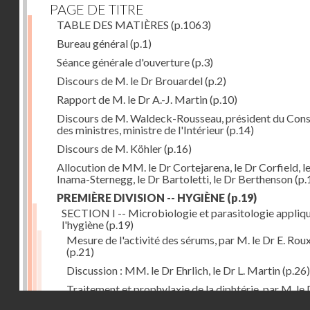
PAGE DE TITRE
TABLE DES MATIÈRES
(p.1063)
Bureau général
(p.1)
Séance générale d'ouverture
(p.3)
Discours de M. le Dr Brouardel
(p.2)
Rapport de M. le Dr A.-J. Martin
(p.10)
Discours de M. Waldeck-Rousseau, président du Cons
des ministres, ministre de l'Intérieur
(p.14)
Discours de M. Köhler
(p.16)
Allocution de MM. le Dr Cortejarena, le Dr Corfield, l
Inama-Sternegg, le Dr Bartoletti, le Dr Berthenson
(p.
PREMIÈRE DIVISION -- HYGIÈNE
(p.19)
SECTION I -- Microbiologie et parasitologie appliq
l'hygiène
(p.19)
Mesure de l'activité des sérums, par M. le Dr E. Rou
(p.21)
Discussion : MM. le Dr Ehrlich, le Dr L. Martin
(p.26)
Traitement et prophylaxie de la diphtérie, par M. le 
Droits réservés - CNAM
Martin
(p.27)