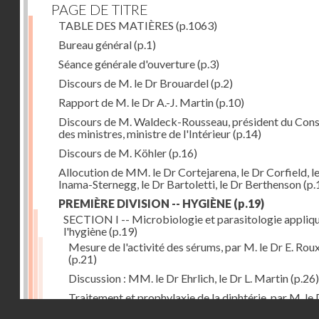
PAGE DE TITRE
TABLE DES MATIÈRES
(p.1063)
Bureau général
(p.1)
Séance générale d'ouverture
(p.3)
Discours de M. le Dr Brouardel
(p.2)
Rapport de M. le Dr A.-J. Martin
(p.10)
Discours de M. Waldeck-Rousseau, président du Cons
des ministres, ministre de l'Intérieur
(p.14)
Discours de M. Köhler
(p.16)
Allocution de MM. le Dr Cortejarena, le Dr Corfield, l
Inama-Sternegg, le Dr Bartoletti, le Dr Berthenson
(p.
PREMIÈRE DIVISION -- HYGIÈNE
(p.19)
SECTION I -- Microbiologie et parasitologie appliq
l'hygiène
(p.19)
Mesure de l'activité des sérums, par M. le Dr E. Rou
(p.21)
Discussion : MM. le Dr Ehrlich, le Dr L. Martin
(p.26)
Traitement et prophylaxie de la diphtérie, par M. le 
Droits réservés - CNAM
Martin
(p.27)