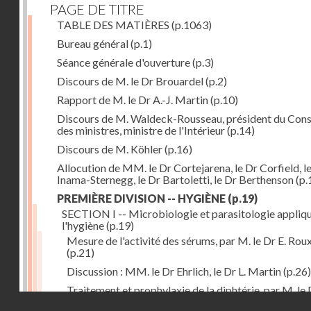
PAGE DE TITRE
TABLE DES MATIÈRES
(p.1063)
Bureau général
(p.1)
Séance générale d'ouverture
(p.3)
Discours de M. le Dr Brouardel
(p.2)
Rapport de M. le Dr A.-J. Martin
(p.10)
Discours de M. Waldeck-Rousseau, président du Cons
des ministres, ministre de l'Intérieur
(p.14)
Discours de M. Köhler
(p.16)
Allocution de MM. le Dr Cortejarena, le Dr Corfield, l
Inama-Sternegg, le Dr Bartoletti, le Dr Berthenson
(p.
PREMIÈRE DIVISION -- HYGIÈNE
(p.19)
SECTION I -- Microbiologie et parasitologie appliq
l'hygiène
(p.19)
Mesure de l'activité des sérums, par M. le Dr E. Rou
(p.21)
Discussion : MM. le Dr Ehrlich, le Dr L. Martin
(p.26)
Traitement et prophylaxie de la diphtérie, par M. le 
Droits réservés - CNAM
Martin
(p.27)