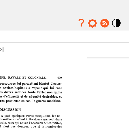
Mode
contraste
élévé