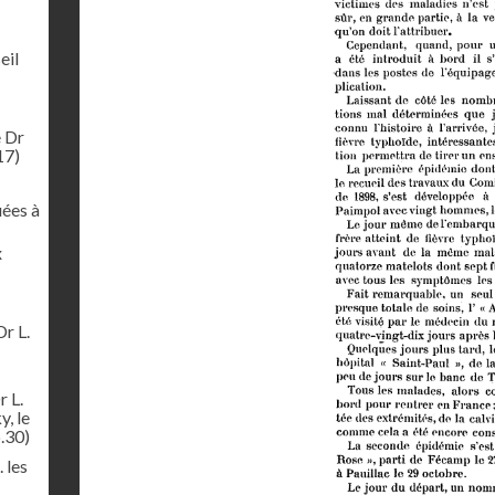
eil
e Dr
17)
uées à
x
Dr L.
r L.
y, le
.30)
 les