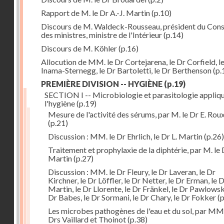
Rapport de M. le Dr A.-J. Martin
(p.10)
Discours de M. Waldeck-Rousseau, président du Cons
des ministres, ministre de l'Intérieur
(p.14)
Discours de M. Köhler
(p.16)
Allocution de MM. le Dr Cortejarena, le Dr Corfield, l
Inama-Sternegg, le Dr Bartoletti, le Dr Berthenson
(p.
PREMIÈRE DIVISION -- HYGIÈNE
(p.19)
SECTION I -- Microbiologie et parasitologie appliq
l'hygiène
(p.19)
Mesure de l'activité des sérums, par M. le Dr E. Rou
(p.21)
Discussion : MM. le Dr Ehrlich, le Dr L. Martin
(p.26)
Traitement et prophylaxie de la diphtérie, par M. le 
Martin
(p.27)
Discussion : MM. le Dr Fleury, le Dr Laveran, le Dr
Kirchner, le Dr Löffler, le Dr Netter, le Dr Erman, le D
Martin, le Dr Llorente, le Dr Fränkel, le Dr Pawlowsk
Dr Babes, le Dr Sormani, le Dr Chary, le Dr Fokker
(p
Les microbes pathogènes de l'eau et du sol, par MM.
Drs Vaillard et Thoinot
(p.38)