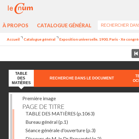
À PROPOS
CATALOGUE GÉNÉRAL
Accueil
Catalogue général
Exposition universelle. 1900. Paris - Xe congrè
TABLE
T
DES
RECHERCHE DANS LE DOCUMENT
OC
MATIÈRES
Première image
PAGE DE TITRE
TABLE DES MATIÈRES
(p.1063)
Bureau général
(p.1)
Séance générale d'ouverture
(p.3)
Discours de M. le Dr Brouardel
(p.2)