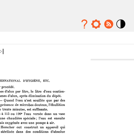
Mode
contraste
élévé