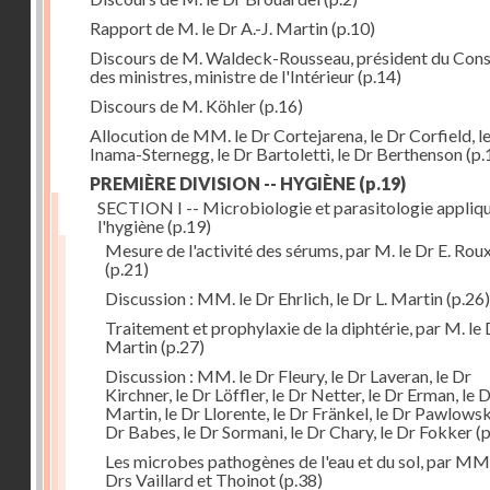
Rapport de M. le Dr A.-J. Martin
(p.10)
Discours de M. Waldeck-Rousseau, président du Cons
des ministres, ministre de l'Intérieur
(p.14)
Discours de M. Köhler
(p.16)
Allocution de MM. le Dr Cortejarena, le Dr Corfield, l
Inama-Sternegg, le Dr Bartoletti, le Dr Berthenson
(p.
PREMIÈRE DIVISION -- HYGIÈNE
(p.19)
SECTION I -- Microbiologie et parasitologie appliq
l'hygiène
(p.19)
Mesure de l'activité des sérums, par M. le Dr E. Rou
(p.21)
Discussion : MM. le Dr Ehrlich, le Dr L. Martin
(p.26)
Traitement et prophylaxie de la diphtérie, par M. le 
Martin
(p.27)
Discussion : MM. le Dr Fleury, le Dr Laveran, le Dr
Kirchner, le Dr Löffler, le Dr Netter, le Dr Erman, le D
Martin, le Dr Llorente, le Dr Fränkel, le Dr Pawlowsk
Dr Babes, le Dr Sormani, le Dr Chary, le Dr Fokker
(p
Les microbes pathogènes de l'eau et du sol, par MM.
Drs Vaillard et Thoinot
(p.38)