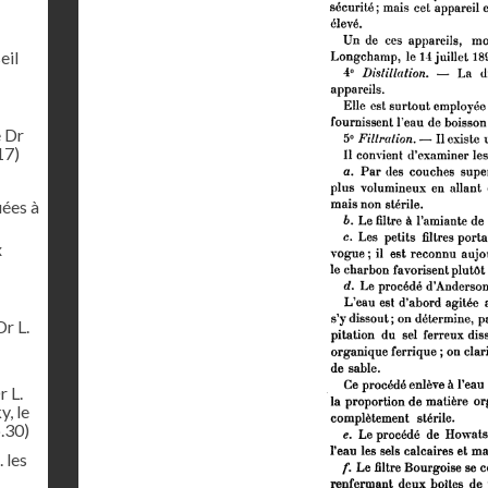
eil
e Dr
17)
uées à
x
Dr L.
r L.
y, le
.30)
 les