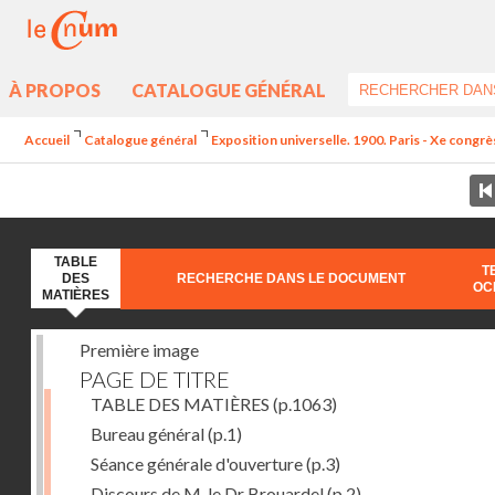
À PROPOS
CATALOGUE GÉNÉRAL
Accueil
Catalogue général
Exposition universelle. 1900. Paris - Xe congrè
TABLE
T
DES
RECHERCHE DANS LE DOCUMENT
OC
MATIÈRES
Première image
PAGE DE TITRE
TABLE DES MATIÈRES
(p.1063)
Bureau général
(p.1)
Séance générale d'ouverture
(p.3)
Discours de M. le Dr Brouardel
(p.2)