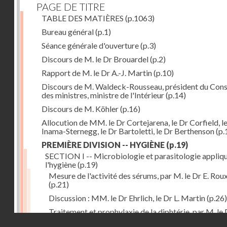
PAGE DE TITRE
TABLE DES MATIÈRES
(p.1063)
Bureau général
(p.1)
Séance générale d'ouverture
(p.3)
Discours de M. le Dr Brouardel
(p.2)
Rapport de M. le Dr A.-J. Martin
(p.10)
Discours de M. Waldeck-Rousseau, président du Cons
des ministres, ministre de l'Intérieur
(p.14)
Discours de M. Köhler
(p.16)
Allocution de MM. le Dr Cortejarena, le Dr Corfield, l
Inama-Sternegg, le Dr Bartoletti, le Dr Berthenson
(p.
PREMIÈRE DIVISION -- HYGIÈNE
(p.19)
SECTION I -- Microbiologie et parasitologie appliq
l'hygiène
(p.19)
Mesure de l'activité des sérums, par M. le Dr E. Rou
(p.21)
Discussion : MM. le Dr Ehrlich, le Dr L. Martin
(p.26)
Traitement et prophylaxie de la diphtérie, par M. le 
Droits réservés - CNAM
Martin
(p.27)