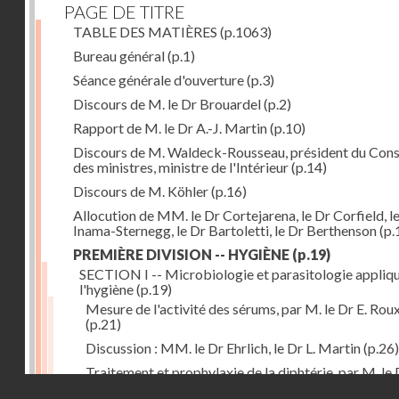
PAGE DE TITRE
TABLE DES MATIÈRES
(p.1063)
Bureau général
(p.1)
Séance générale d'ouverture
(p.3)
Discours de M. le Dr Brouardel
(p.2)
Rapport de M. le Dr A.-J. Martin
(p.10)
Discours de M. Waldeck-Rousseau, président du Cons
des ministres, ministre de l'Intérieur
(p.14)
Discours de M. Köhler
(p.16)
Allocution de MM. le Dr Cortejarena, le Dr Corfield, l
Inama-Sternegg, le Dr Bartoletti, le Dr Berthenson
(p.
PREMIÈRE DIVISION -- HYGIÈNE
(p.19)
SECTION I -- Microbiologie et parasitologie appliq
l'hygiène
(p.19)
Mesure de l'activité des sérums, par M. le Dr E. Rou
(p.21)
Discussion : MM. le Dr Ehrlich, le Dr L. Martin
(p.26)
Traitement et prophylaxie de la diphtérie, par M. le 
Droits réservés - CNAM
Martin
(p.27)