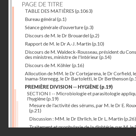
PAGE DE TITRE
TABLE DES MATIÈRES
(p.1063)
Bureau général
(p.1)
Séance générale d'ouverture
(p.3)
Discours de M. le Dr Brouardel
(p.2)
Rapport de M. le Dr A.-J. Martin
(p.10)
Discours de M. Waldeck-Rousseau, président du Cons
des ministres, ministre de l'Intérieur
(p.14)
Discours de M. Köhler
(p.16)
Allocution de MM. le Dr Cortejarena, le Dr Corfield, l
Inama-Sternegg, le Dr Bartoletti, le Dr Berthenson
(p.
PREMIÈRE DIVISION -- HYGIÈNE
(p.19)
SECTION I -- Microbiologie et parasitologie appliq
l'hygiène
(p.19)
Mesure de l'activité des sérums, par M. le Dr E. Rou
(p.21)
Discussion : MM. le Dr Ehrlich, le Dr L. Martin
(p.26)
Traitement et prophylaxie de la diphtérie, par M. le 
Droits réservés - CNAM
Martin
(p.27)