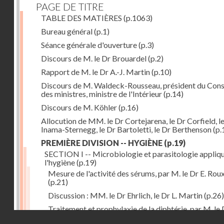
PAGE DE TITRE
TABLE DES MATIÈRES
(p.1063)
Bureau général
(p.1)
Séance générale d'ouverture
(p.3)
Discours de M. le Dr Brouardel
(p.2)
Rapport de M. le Dr A.-J. Martin
(p.10)
Discours de M. Waldeck-Rousseau, président du Cons
des ministres, ministre de l'Intérieur
(p.14)
Discours de M. Köhler
(p.16)
Allocution de MM. le Dr Cortejarena, le Dr Corfield, l
Inama-Sternegg, le Dr Bartoletti, le Dr Berthenson
(p.
PREMIÈRE DIVISION -- HYGIÈNE
(p.19)
SECTION I -- Microbiologie et parasitologie appliq
l'hygiène
(p.19)
Mesure de l'activité des sérums, par M. le Dr E. Rou
(p.21)
Discussion : MM. le Dr Ehrlich, le Dr L. Martin
(p.26)
Traitement et prophylaxie de la diphtérie, par M. le 
Droits réservés - CNAM
Martin
(p.27)