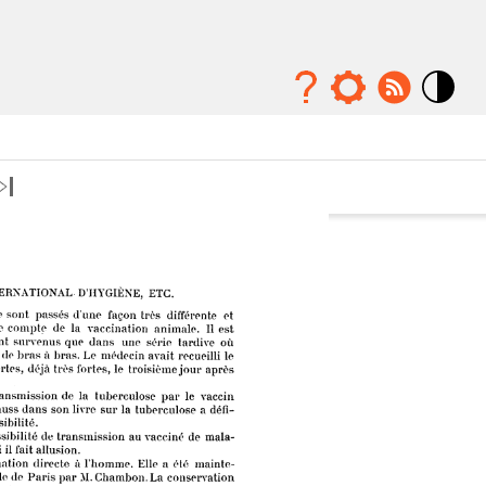
Mode
contraste
élévé