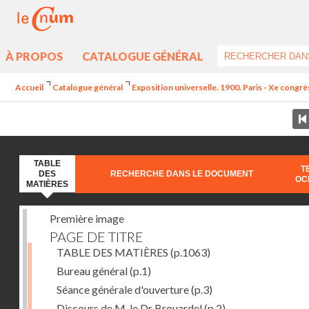
À PROPOS
CATALOGUE GÉNÉRAL
Accueil
Catalogue général
Exposition universelle. 1900. Paris - Xe congrè
TABLE
T
DES
RECHERCHE DANS LE DOCUMENT
OC
MATIÈRES
Première image
PAGE DE TITRE
TABLE DES MATIÈRES
(p.1063)
Bureau général
(p.1)
Séance générale d'ouverture
(p.3)
Discours de M. le Dr Brouardel
(p.2)