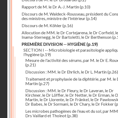
Rapport de M. le Dr A.-J. Martin
(p.10)
Discours de M. Waldeck-Rousseau, président du Cons
des ministres, ministre de l'Intérieur
(p.14)
Discours de M. Köhler
(p.16)
Allocution de MM. le Dr Cortejarena, le Dr Corfield, l
Inama-Sternegg, le Dr Bartoletti, le Dr Berthenson
(p.
PREMIÈRE DIVISION -- HYGIÈNE
(p.19)
SECTION I -- Microbiologie et parasitologie appliq
l'hygiène
(p.19)
Mesure de l'activité des sérums, par M. le Dr E. Rou
(p.21)
Discussion : MM. le Dr Ehrlich, le Dr L. Martin
(p.26)
Traitement et prophylaxie de la diphtérie, par M. le 
Martin
(p.27)
Discussion : MM. le Dr Fleury, le Dr Laveran, le Dr
Kirchner, le Dr Löffler, le Dr Netter, le Dr Erman, le D
Martin, le Dr Llorente, le Dr Fränkel, le Dr Pawlowsk
Dr Babes, le Dr Sormani, le Dr Chary, le Dr Fokker
(p
Les microbes pathogènes de l'eau et du sol, par MM.
Drs Vaillard et Thoinot
(p.38)