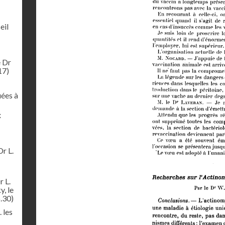
eil
e Dr
17)
uées à
x
Dr L.
r L.
y, le
.30)
 les