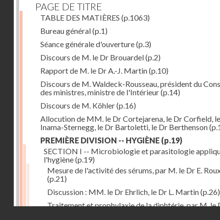
PAGE DE TITRE
TABLE DES MATIÈRES
(p.1063)
Bureau général
(p.1)
Séance générale d'ouverture
(p.3)
Discours de M. le Dr Brouardel
(p.2)
Rapport de M. le Dr A.-J. Martin
(p.10)
Discours de M. Waldeck-Rousseau, président du Cons
des ministres, ministre de l'Intérieur
(p.14)
Discours de M. Köhler
(p.16)
Allocution de MM. le Dr Cortejarena, le Dr Corfield, l
Inama-Sternegg, le Dr Bartoletti, le Dr Berthenson
(p.
PREMIÈRE DIVISION -- HYGIÈNE
(p.19)
SECTION I -- Microbiologie et parasitologie appliq
l'hygiène
(p.19)
Mesure de l'activité des sérums, par M. le Dr E. Rou
(p.21)
Discussion : MM. le Dr Ehrlich, le Dr L. Martin
(p.26)
Traitement et prophylaxie de la diphtérie, par M. le 
Droits réservés - CNAM
Martin
(p.27)