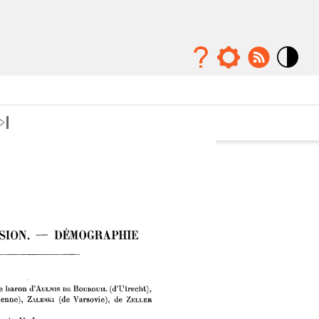
Mode
contraste
élévé