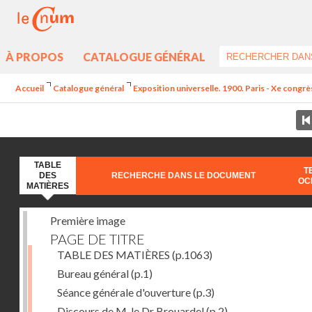
À PROPOS
CATALOGUE GÉNÉRAL
Accueil
Catalogue général
Exposition universelle. 1900. Paris - Xe congrè
TABLE
T
DES
RECHERCHE DANS LE DOCUMENT
OC
MATIÈRES
Première image
PAGE DE TITRE
TABLE DES MATIÈRES
(p.1063)
Bureau général
(p.1)
Séance générale d'ouverture
(p.3)
Discours de M. le Dr Brouardel
(p.2)