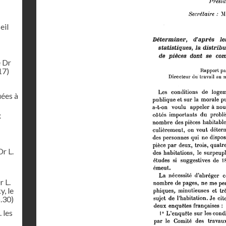
eil
e Dr
17)
uées à
x
Dr L.
r L.
y, le
.30)
 les