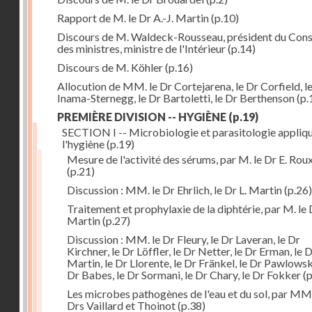
Rapport de M. le Dr A.-J. Martin
(p.10)
Discours de M. Waldeck-Rousseau, président du Cons
des ministres, ministre de l'Intérieur
(p.14)
Discours de M. Köhler
(p.16)
Allocution de MM. le Dr Cortejarena, le Dr Corfield, l
Inama-Sternegg, le Dr Bartoletti, le Dr Berthenson
(p.
PREMIÈRE DIVISION -- HYGIÈNE
(p.19)
SECTION I -- Microbiologie et parasitologie appliq
l'hygiène
(p.19)
Mesure de l'activité des sérums, par M. le Dr E. Rou
(p.21)
Discussion : MM. le Dr Ehrlich, le Dr L. Martin
(p.26)
Traitement et prophylaxie de la diphtérie, par M. le 
Martin
(p.27)
Discussion : MM. le Dr Fleury, le Dr Laveran, le Dr
Kirchner, le Dr Löffler, le Dr Netter, le Dr Erman, le D
Martin, le Dr Llorente, le Dr Fränkel, le Dr Pawlowsk
Dr Babes, le Dr Sormani, le Dr Chary, le Dr Fokker
(p
Les microbes pathogènes de l'eau et du sol, par MM.
Drs Vaillard et Thoinot
(p.38)