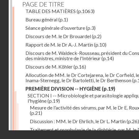
PAGE DE TITRE
TABLE DES MATIÈRES
(p.1063)
Bureau général
(p.1)
Séance générale d'ouverture
(p.3)
Discours de M. le Dr Brouardel
(p.2)
Rapport de M. le Dr A.-J. Martin
(p.10)
Discours de M. Waldeck-Rousseau, président du Cons
des ministres, ministre de l'Intérieur
(p.14)
Discours de M. Köhler
(p.16)
Allocution de MM. le Dr Cortejarena, le Dr Corfield, l
Inama-Sternegg, le Dr Bartoletti, le Dr Berthenson
(p.
PREMIÈRE DIVISION -- HYGIÈNE
(p.19)
SECTION I -- Microbiologie et parasitologie appliq
l'hygiène
(p.19)
Mesure de l'activité des sérums, par M. le Dr E. Rou
(p.21)
Discussion : MM. le Dr Ehrlich, le Dr L. Martin
(p.26)
Traitement et prophylaxie de la diphtérie, par M. le 
Droits réservés - CNAM
Martin
(p.27)