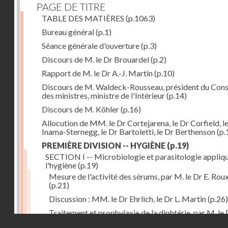
PAGE DE TITRE
TABLE DES MATIÈRES
(p.1063)
Bureau général
(p.1)
Séance générale d'ouverture
(p.3)
Discours de M. le Dr Brouardel
(p.2)
Rapport de M. le Dr A.-J. Martin
(p.10)
Discours de M. Waldeck-Rousseau, président du Cons
des ministres, ministre de l'Intérieur
(p.14)
Discours de M. Köhler
(p.16)
Allocution de MM. le Dr Cortejarena, le Dr Corfield, l
Inama-Sternegg, le Dr Bartoletti, le Dr Berthenson
(p.
PREMIÈRE DIVISION -- HYGIÈNE
(p.19)
SECTION I -- Microbiologie et parasitologie appliq
l'hygiène
(p.19)
Mesure de l'activité des sérums, par M. le Dr E. Rou
(p.21)
Discussion : MM. le Dr Ehrlich, le Dr L. Martin
(p.26)
Traitement et prophylaxie de la diphtérie, par M. le 
Droits réservés - CNAM
Martin
(p.27)