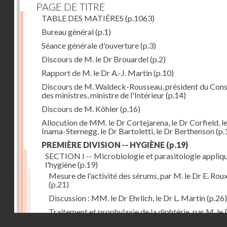
PAGE DE TITRE
TABLE DES MATIÈRES
(p.1063)
Bureau général
(p.1)
Séance générale d'ouverture
(p.3)
Discours de M. le Dr Brouardel
(p.2)
Rapport de M. le Dr A.-J. Martin
(p.10)
Discours de M. Waldeck-Rousseau, président du Cons
des ministres, ministre de l'Intérieur
(p.14)
Discours de M. Köhler
(p.16)
Allocution de MM. le Dr Cortejarena, le Dr Corfield, l
Inama-Sternegg, le Dr Bartoletti, le Dr Berthenson
(p.
PREMIÈRE DIVISION -- HYGIÈNE
(p.19)
SECTION I -- Microbiologie et parasitologie appliq
l'hygiène
(p.19)
Mesure de l'activité des sérums, par M. le Dr E. Rou
(p.21)
Discussion : MM. le Dr Ehrlich, le Dr L. Martin
(p.26)
Traitement et prophylaxie de la diphtérie, par M. le 
Droits réservés - CNAM
Martin
(p.27)