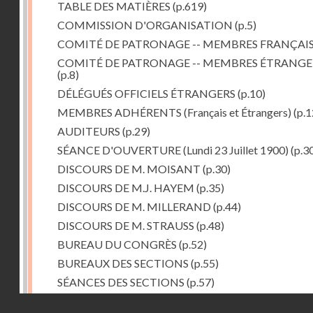
TABLE DES MATIÈRES
(p.619)
COMMISSION D'ORGANISATION
(p.5)
COMITÉ DE PATRONAGE -- MEMBRES FRANÇAI
COMITÉ DE PATRONAGE -- MEMBRES ÉTRANGE
(p.8)
DÉLÉGUÉS OFFICIELS ÉTRANGERS
(p.10)
MEMBRES ADHÉRENTS (Français et Étrangers)
(p.1
AUDITEURS
(p.29)
SÉANCE D'OUVERTURE (Lundi 23 Juillet 1900)
(p.3
DISCOURS DE M. MOISANT
(p.30)
DISCOURS DE M.J. HAYEM
(p.35)
DISCOURS DE M. MILLERAND
(p.44)
DISCOURS DE M. STRAUSS
(p.48)
BUREAU DU CONGRÈS
(p.52)
BUREAUX DES SECTIONS
(p.55)
SÉANCES DES SECTIONS
(p.57)
Ire et IIe Sections réunies
(p.57)
Droits réservés - CNAM