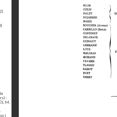
2)
0)
la
s) :
S, M.
-
on I