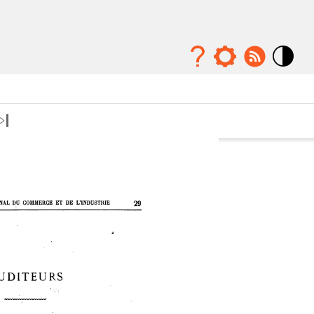
Mode
contraste
élévé