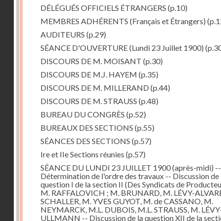
DÉLÉGUÉS OFFICIELS ÉTRANGERS
(p.10)
MEMBRES ADHÉRENTS (Français et Étrangers)
(p.1
AUDITEURS
(p.29)
SÉANCE D'OUVERTURE (Lundi 23 Juillet 1900)
(p.3
DISCOURS DE M. MOISANT
(p.30)
DISCOURS DE M.J. HAYEM
(p.35)
DISCOURS DE M. MILLERAND
(p.44)
DISCOURS DE M. STRAUSS
(p.48)
BUREAU DU CONGRÈS
(p.52)
BUREAUX DES SECTIONS
(p.55)
SÉANCES DES SECTIONS
(p.57)
Ire et IIe Sections réunies
(p.57)
SÉANCE DU LUNDI 23 JUILLET 1900 (après-midi) --
Détermination de l'ordre des travaux -- Discussion de 
question I de la section II (Des Syndicats de Producteur
M. RAFFALOVICH ; M. BRUNARD, M. LÉVY-ALVARÈ
SCHALLER, M. YVES GUYOT, M. de CASSANO, M.
NEYMARCK, M.L. DUBOIS, M.L. STRAUSS, M. LÉVY
ULLMANN -- Discussion de la question XII de la secti