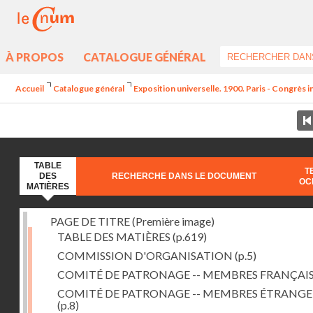
À PROPOS
CATALOGUE GÉNÉRAL
Accueil
Catalogue général
Exposition universelle. 1900. Paris - Congrès 
TABLE
T
DES
RECHERCHE DANS LE DOCUMENT
OC
MATIÈRES
PAGE DE TITRE (Première image)
TABLE DES MATIÈRES
(p.619)
COMMISSION D'ORGANISATION
(p.5)
COMITÉ DE PATRONAGE -- MEMBRES FRANÇAI
COMITÉ DE PATRONAGE -- MEMBRES ÉTRANGE
(p.8)