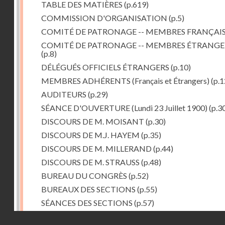
TABLE DES MATIÈRES
(p.619)
COMMISSION D'ORGANISATION
(p.5)
COMITÉ DE PATRONAGE -- MEMBRES FRANÇAI
COMITÉ DE PATRONAGE -- MEMBRES ÉTRANGE
(p.8)
DÉLÉGUÉS OFFICIELS ÉTRANGERS
(p.10)
MEMBRES ADHÉRENTS (Français et Étrangers)
(p.1
AUDITEURS
(p.29)
SÉANCE D'OUVERTURE (Lundi 23 Juillet 1900)
(p.3
DISCOURS DE M. MOISANT
(p.30)
DISCOURS DE M.J. HAYEM
(p.35)
DISCOURS DE M. MILLERAND
(p.44)
DISCOURS DE M. STRAUSS
(p.48)
BUREAU DU CONGRÈS
(p.52)
BUREAUX DES SECTIONS
(p.55)
SÉANCES DES SECTIONS
(p.57)
Ire et IIe Sections réunies
(p.57)
Droits réservés - CNAM