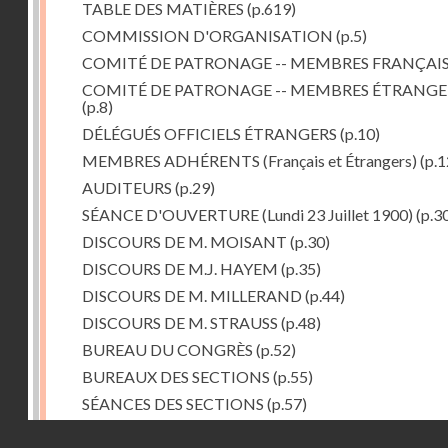
TABLE DES MATIÈRES
(p.619)
COMMISSION D'ORGANISATION
(p.5)
COMITÉ DE PATRONAGE -- MEMBRES FRANÇAI
COMITÉ DE PATRONAGE -- MEMBRES ÉTRANGE
(p.8)
DÉLÉGUÉS OFFICIELS ÉTRANGERS
(p.10)
MEMBRES ADHÉRENTS (Français et Étrangers)
(p.1
AUDITEURS
(p.29)
SÉANCE D'OUVERTURE (Lundi 23 Juillet 1900)
(p.3
DISCOURS DE M. MOISANT
(p.30)
DISCOURS DE M.J. HAYEM
(p.35)
DISCOURS DE M. MILLERAND
(p.44)
DISCOURS DE M. STRAUSS
(p.48)
BUREAU DU CONGRÈS
(p.52)
BUREAUX DES SECTIONS
(p.55)
SÉANCES DES SECTIONS
(p.57)
Ire et IIe Sections réunies
(p.57)
Droits réservés - CNAM