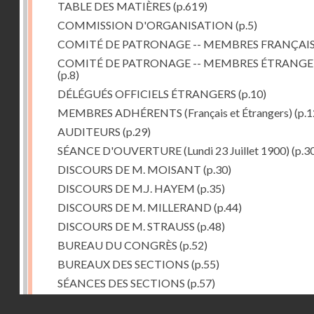
TABLE DES MATIÈRES
(p.619)
COMMISSION D'ORGANISATION
(p.5)
COMITÉ DE PATRONAGE -- MEMBRES FRANÇAI
COMITÉ DE PATRONAGE -- MEMBRES ÉTRANGE
(p.8)
DÉLÉGUÉS OFFICIELS ÉTRANGERS
(p.10)
MEMBRES ADHÉRENTS (Français et Étrangers)
(p.1
AUDITEURS
(p.29)
SÉANCE D'OUVERTURE (Lundi 23 Juillet 1900)
(p.3
DISCOURS DE M. MOISANT
(p.30)
DISCOURS DE M.J. HAYEM
(p.35)
DISCOURS DE M. MILLERAND
(p.44)
DISCOURS DE M. STRAUSS
(p.48)
BUREAU DU CONGRÈS
(p.52)
BUREAUX DES SECTIONS
(p.55)
SÉANCES DES SECTIONS
(p.57)
Ire et IIe Sections réunies
(p.57)
Droits réservés - CNAM