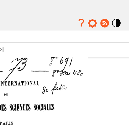
Mode
contraste
élévé