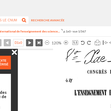
RECHERCHE AVANCÉE
nternational de l'enseignement des science...
p.1x0 - vue 1/367
120%
EXTE
ÉRISÉ
 des
é de
l