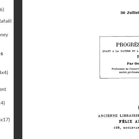
6)
Rafaël
bney
es
4x4)
ent
14)
4x17)