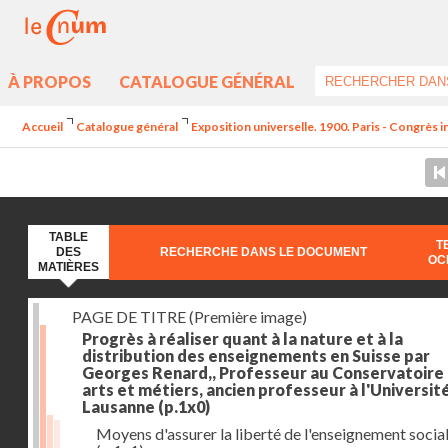
À PROPOS
CATALOGUE GÉNÉRAL
Accueil
Catalogue général
Exposition universelle. 1900. Paris - Congrès i
TABLE
T
DES
RECHERCHE DANS LE DOCUMENT
OC
MATIÈRES
PAGE DE TITRE (Première image)
Progrès à réaliser quant à la nature et à la
distribution des enseignements en Suisse par
Georges Renard,, Professeur au Conservatoire
arts et métiers, ancien professeur à l'Universit
Lausanne
(p.1x0)
Moyens d'assurer la liberté de l'enseignement socia