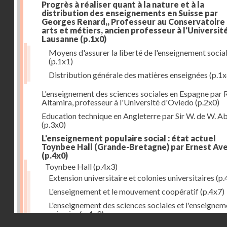
Progrès à réaliser quant à la nature et à la
distribution des enseignements en Suisse par
Georges Renard,, Professeur au Conservatoire
arts et métiers, ancien professeur à l'Universit
Lausanne
(p.1x0)
Moyens d'assurer la liberté de l'enseignement socia
(p.1x1)
Distribution générale des matières enseignées
(p.1x
L'enseignement des sciences sociales en Espagne par 
Altamira, professeur à l'Université d'Oviedo
(p.2x0)
Education technique en Angleterre par Sir W. de W. A
(p.3x0)
L'enseignement populaire social : état actuel
Toynbee Hall (Grande-Bretagne) par Ernest Av
(p.4x0)
Toynbee Hall
(p.4x3)
Extension universitaire et colonies universitaires
(p.
L'enseignement et le mouvement coopératif
(p.4x7)
L'enseignement des sciences sociales et l'enseignem
primaire
(p.4x9)
Droits réservés - CNAM